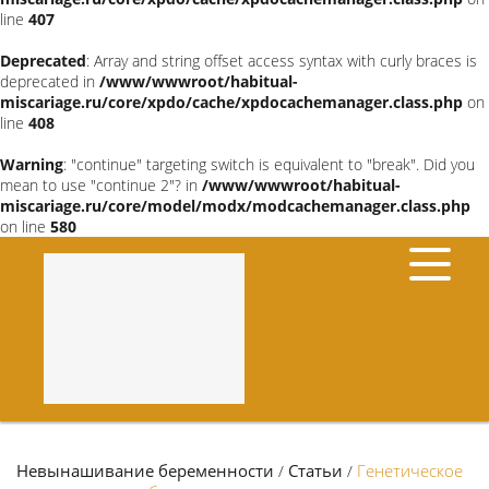
line
407
Deprecated
: Array and string offset access syntax with curly braces is
deprecated in
/www/wwwroot/habitual-
miscariage.ru/core/xpdo/cache/xpdocachemanager.class.php
on
line
408
Warning
: "continue" targeting switch is equivalent to "break". Did you
mean to use "continue 2"? in
/www/wwwroot/habitual-
miscariage.ru/core/model/modx/modcachemanager.class.php
on line
580
Невынашивание беременности
Статьи
Генетическое
/
/