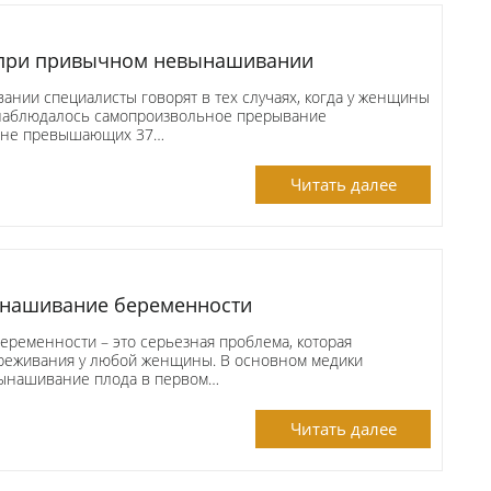
 при привычном невынашивании
нии специалисты говорят в тех случаях, когда у женщины
д наблюдалось самопроизвольное прерывание
, не превышающих 37…
Читать далее
ынашивание беременности
ременности – это серьезная проблема, которая
реживания у любой женщины. В основном медики
ынашивание плода в первом…
Читать далее