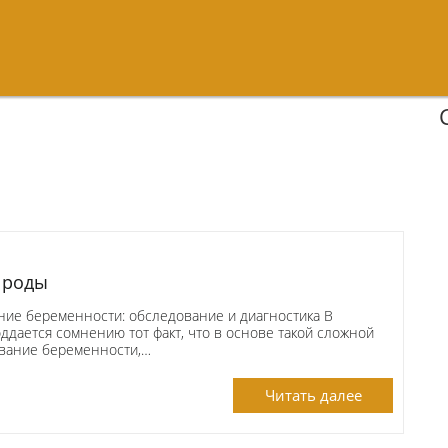
 роды
е беременности: обследование и диагностика В
ддается сомнению тот факт, что в основе такой сложной
вание беременности,…
Читать далее