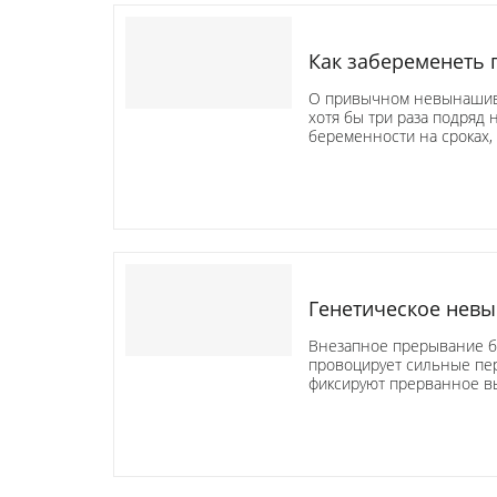
Как забеременеть
О привычном невынашива
хотя бы три раза подря
беременности на сроках
Генетическое нев
Внезапное прерывание бе
провоцирует сильные пе
фиксируют прерванное в