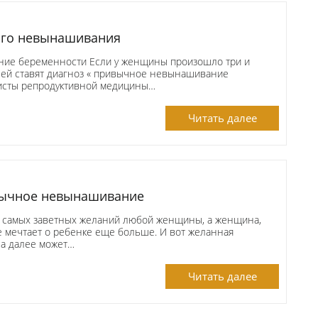
го невынашивания
ие беременности Если у женщины произошло три и
 ей ставят диагноз « привычное невынашивание
исты репродуктивной медицины…
Читать далее
вычное невынашивание
 самых заветных желаний любой женщины, а женщина,
ке мечтает о ребенке еще больше. И вот желанная
 а далее может…
Читать далее