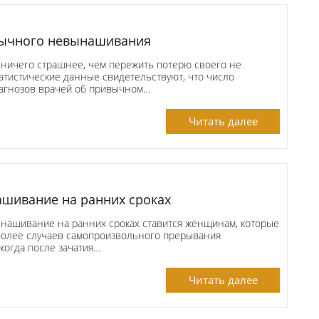
вычного невынашивания
ничего страшнее, чем пережить потерю своего не
атистические данные свидетельствуют, что число
иагнозов врачей об привычном…
Читать далее
шивание на ранних сроках
нашивание на ранних сроках ставится женщинам, которые
более случаев самопроизвольного прерывания
когда после зачатия…
Читать далее