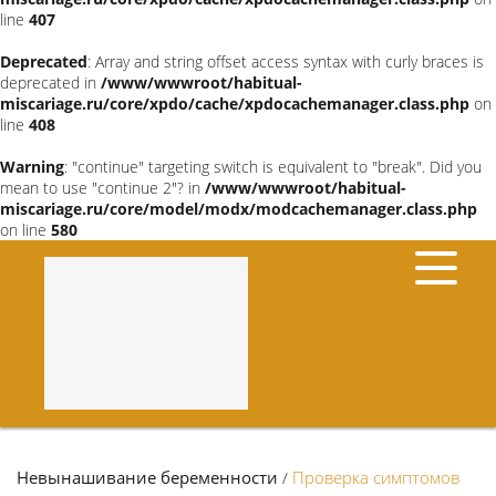
line
407
Deprecated
: Array and string offset access syntax with curly braces is
deprecated in
/www/wwwroot/habitual-
miscariage.ru/core/xpdo/cache/xpdocachemanager.class.php
on
line
408
Warning
: "continue" targeting switch is equivalent to "break". Did you
mean to use "continue 2"? in
/www/wwwroot/habitual-
miscariage.ru/core/model/modx/modcachemanager.class.php
on line
580
Невынашивание беременности
Проверка симптомов
/