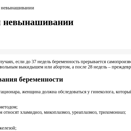
м невынашивании
м невынашивании
учаях, если до 37 недель беременность прерывается самопроизво
звольным выкидышем или абортом, а после 28 недель – преждев
ания беременности
ционара, женщина должна обследоваться у гинеколога, который
методом;
 относят хламидиоз, микоплазмоз, уреаплазмоз, трихомониаз;
железой;