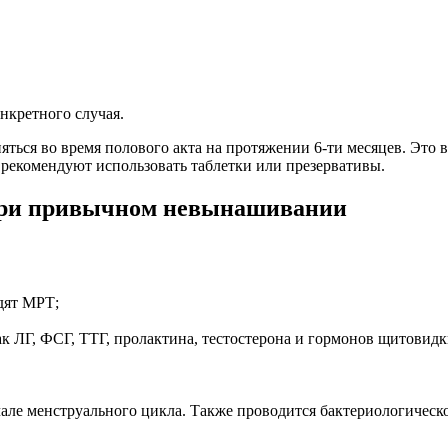
нкретного случая.
ться во время полового акта на протяжении 6-ти месяцев. Это 
 рекомендуют использовать таблетки или презервативы.
 при привычном невынашивании
одят МРТ;
ак ЛГ, ФСГ, ТТГ, пролактина, тестостерона и гормонов щитовидк
чале менструального цикла. Также проводится бактериологическ