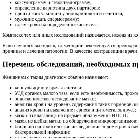
коагулограмму и гемостазиограмму;
определение кариотипа двух партнёров;
пройти консультацию у эндокринолога и генетика;
мужчине сдать спермограмму;
сдачу крови на определенные антитела.
Комплекс тех или иных исследований назначается, исходя из ко
Если случился выкидыш, то женщине рекомендуется предохраня
причины и лечения патологии. В качестве контрацепции врачи
Перечень обследований, необходимых
Женщинам с таким диагнозом обычно назначают:
консультацию у врача-генетика;
УЗД органов малого таза, если есть необходимость, прох
эндоскопическое исследование матки;
анализы крови на уровень содержания таких гормонов, к
анализ крови на выявление герпеса и цитомегаловируса;
мазки из влагалища на предмет обнаружения ИППП;
мазок из шейки матки на обнаружение микроорганизмов;
биопсию гистологическое исследование эндометрия в на
бактериальной инфекции;
сдачу крови на наличие определённых антител;