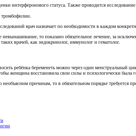
ценки интерферонового статуса. Также проводится исследовани
я тромбофилии.
сследований врач назначает по необходимости в каждом конкретн
 невынашивание, то показано обязательное лечение, за исключ
аких врачей, как эндокринолог, иммунолог и гематолог.
носить ребёнка беременеть можно через один менструальный ци
тобы женщина восстановила свои силы и психологически была г
 необъясним причинам, то в обязательном порядке требуется пр
ти
логии