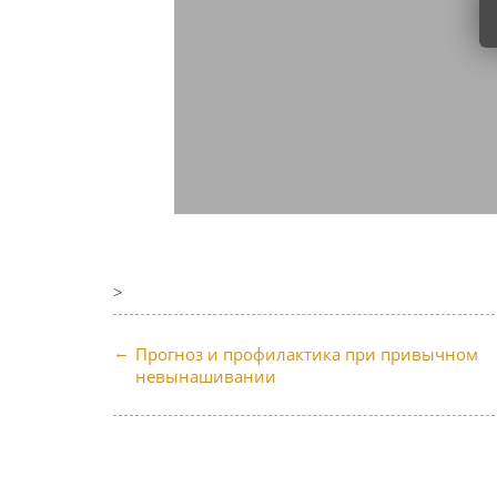
>
Прогноз и профилактика при привычном
невынашивании