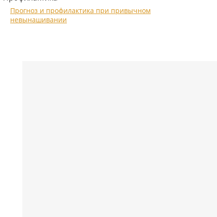
Прогноз и профилактика при привычном
невынашивании