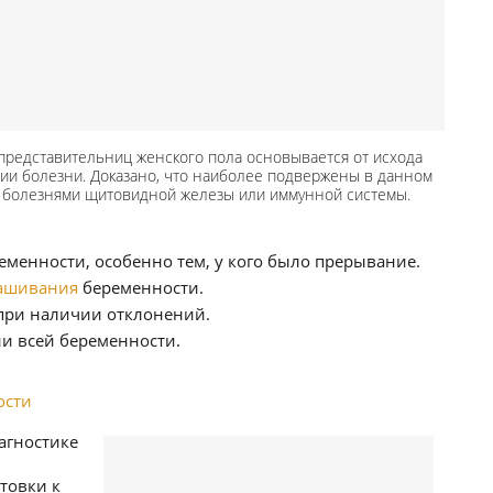
представительниц женского пола основывается от исхода
ии болезни. Доказано, что наиболее подвержены в данном
 болезнями щитовидной железы или иммунной системы.
менности, особенно тем, у кого было прерывание.
ашивания
беременности.
при наличии отклонений.
ии всей беременности.
ости
агностике
товки к