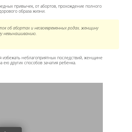
вредных привычек, от абортов, прохождение полного
дорового образа жизни.
ток об абортах и несвоевременных родах, женщину
ому невынашиванию.
зя избежать неблагоприятных последствий, женщине
 ею других способов зачатия ребенка.