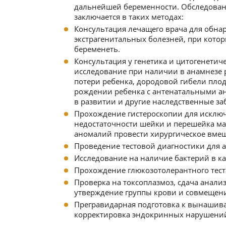
дальнейшей беременности. Обследова
заключается в таких методах:
Консультация лечащего врача для обна
экстрагенитальных болезней, при котор
беременеть.
Консультация у генетика и цитогенетич
исследование при наличии в анамнезе
потери ребенка, дородовой гибели плод
рождении ребенка с антенатальными 
в развитии и другие наследственные за
Прохождение гистероскопии для исклю
недостаточности шейки и перешейка ма
аномалий провести хирургическое вмеш
Проведение тестовой диагностики для а
Исследование на наличие бактерий в к
Прохождение глюкозотолерантного теста
Проверка на токсоплазмоз, сдача анали
утверждение группы крови и совмещения
Прегравидарная подготовка к вынашива
корректировка эндокринных нарушени