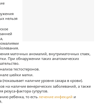
ние
ружения
ых нельзя
еское
 ранней
а,
аномалиями
болевания.
чения маточных аномалий, внутриматочных спаек,
тки. При обнаружении таких анатомических
ательство.
нализа тестостеронов.
анале шейки матки.
 (показывает наличие уровня сахара в крови).
зов на наличие венерических заболеваний, а также
 резуса-фактора супругов.
нию ребенка, то есть
лечение инфекций
и
й.